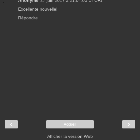
Anonyme
27 juin 2017 à 21:04:00 UTC+1
Excellente nouvelle!
Répondre
‹
›
Accueil
Afficher la version Web