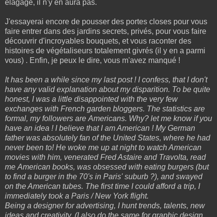
élagage, il n'y en aura pas.
J'essayerai encore de pousser des portes closes pour vous
faire entrer dans des jardins secrets, privés, pour vous faire
découvrir d'incroyables bouquets, et vous raconter des
histoires de végétaliseurs totalement givrés (il y en a parmi
vous) . Enfin, je peux le dire, vous m'avez manqué !
It has been a while since my last post ! I confess, that I don't
have any valid explanation about my disparition. To be quite
honest, I was a little disappointed with the very few
exchanges with French garden bloggers. The statistics are
formal, my followers are Americans. Why? let me know if you
have an idea ! I believe that I am American ! My German
father was absolutely fan of the United States, where he had
never been to! He woke me up at night to watch American
movies with him, venerated Fred Astaire and Travolta, read
me American books, was obsessed with eating burgers (but
to find a burger in the 70's in Paris' suburb ?), and swayed
on the American tubes. The first time I could afford a trip, I
immediately took a Paris / New York flight.
Being a designer for advertising, I hunt trends, talents, new
ideas and creativity. (I also do the same for graphic design